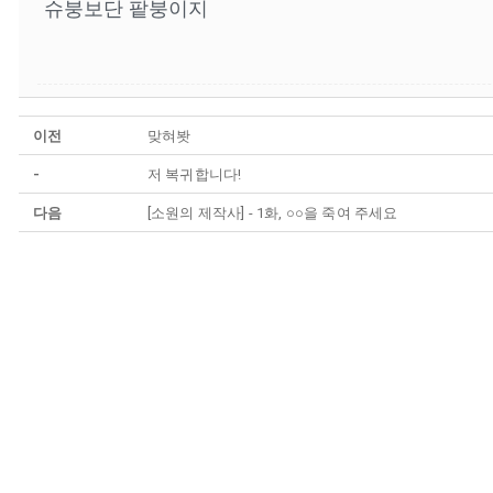
슈붕보단 팥붕이지
이전
맞혀봣
-
저 복귀합니다!
다음
[소원의 제작사] - 1화, ○○을 죽여 주세요