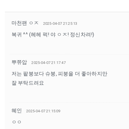
마천팬 ㅇㅈ
2025-04-07 21:25:13
복귀 ^^ (헤헤 퍽! 야 ㅇㅈ! 정신차려!)
뿌쮸압
2025-04-07 21:17:47
저는 팥붕보다 슈붕, 피붕을 더 좋아하지만
잘 부탁드려요
혜인
2025-04-07 21:15:09
ㅇㅇ