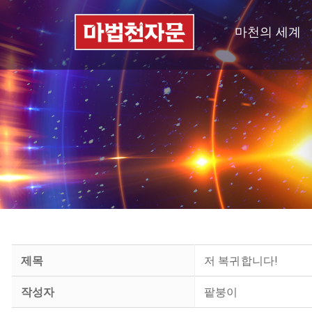
마천의 세계
제목
저 복귀합니다!
작성자
팥붕이