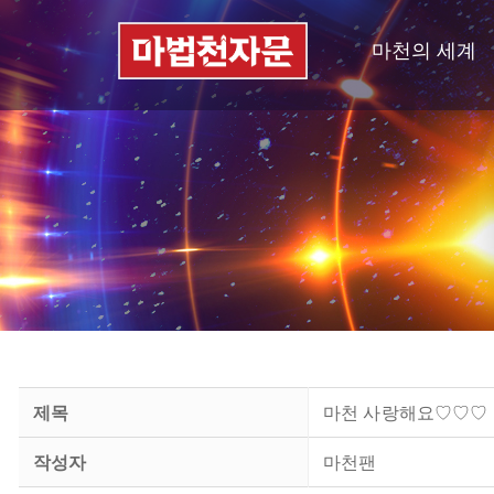
마천의 세계
제목
마천 사랑해요♡♡♡
작성자
마천팬