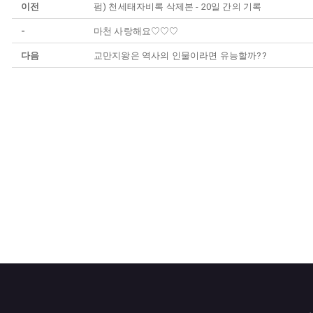
이전
펌) 천세태자비록 삭제본 - 20일 간의 기록
-
마천 사랑해요♡♡♡
다음
교만지왕은 역사의 인물이라면 유능할까??