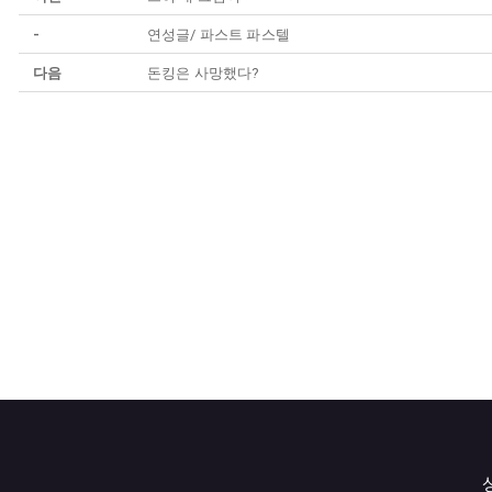
-
연성글/ 파스트 파스텔
다음
돈킹은 사망했다?