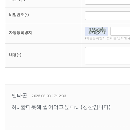
비밀번호(*)
자동등록방지
(자동등록방지 숫자를 입력해 
내용(*)
펜타곤
2025-08-03 17:12:33
하.. 핥다못해 씹어먹고싶ㄷr....(칭찬임니다)