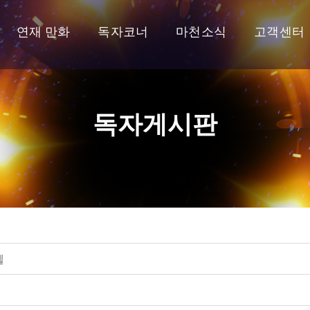
연재 만화
독자코너
마천소식
고객센터
독자게시판
텔