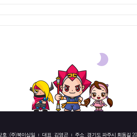
상호 : (주)북이십일
대표 : 김영곤
주소 : 경기도 파주시 회동길 20