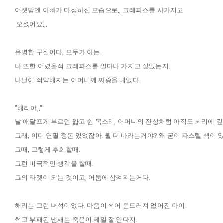
어젯밤엔 아빠가 다정하신 모습으로,, 크레파스를 사가지고
오셨어요,,,
유명한 구절이다, 모두가 아는.
나 또한 어렸을적 크레파스를 얼마나 가지고 싶었는지.
나날이 쇠약해지는 어머니께 짜증을 내었다.
"해리야,,"
날 애달프게 부르던 얇고 쉰 목소리, 어머니의 잔상처럼 아직도 뇌리에 깊
그래, 이미 연필 정돈 있었잖아. 뭘 더 바라는거야? 왜 굳이 파스텔 색이 
그때, 그렇게 후회할때.
그런 비극적인 생각을 할때.
그의 타겟이 되는 것이고, 어둠에 삼켜지는거다.
해리는 그런 녀석이었다. 마음이 썩어 문드러져 없어진 아이.
썩고 부패된 냄새는 죽음이 제일 잘 안다지.