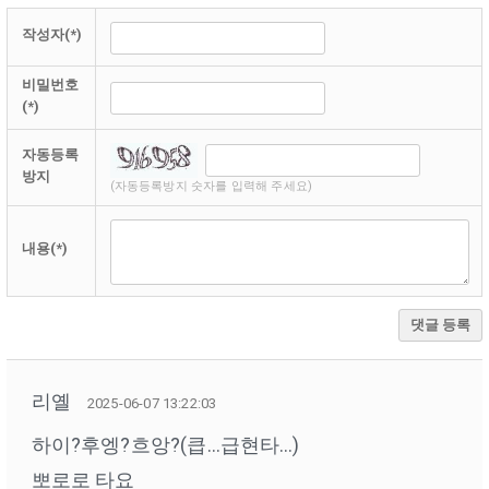
작성자(*)
비밀번호
(*)
자동등록
방지
(자동등록방지 숫자를 입력해 주세요)
내용(*)
댓글 등록
리옐
2025-06-07 13:22:03
하이?후엥?흐앙?(큽…급현타…)
뽀로로 타요