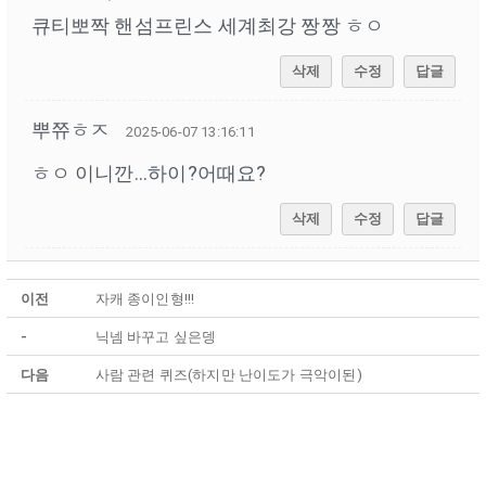
큐티뽀짝 핸섬프린스 세계최강 짱짱 ㅎㅇ
삭제
수정
답글
뿌쮸ㅎㅈ
2025-06-07 13:16:11
ㅎㅇ 이니깐...하이?어때요?
삭제
수정
답글
이전
자캐 종이인형!!!
-
닉넴 바꾸고 싶은뎅
다음
사람 관련 퀴즈(하지만 난이도가 극악이된)