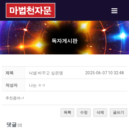
독자게시판
제목
닉넴 바꾸고 싶은뎅
2025-06-07 10:32:48
작성자
나는 ㅎㅇ
추천좀여~!
목록
수정
삭제
글쓰기
댓글
[
2
]