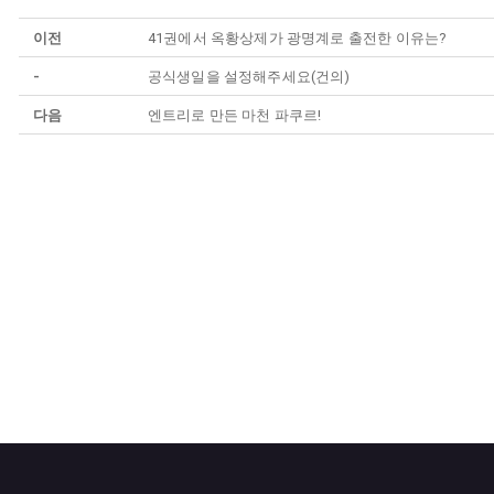
이전
41권에서 옥황상제가 광명계로 출전한 이유는?
-
공식생일을 설정해주세요(건의)
다음
엔트리로 만든 마천 파쿠르!