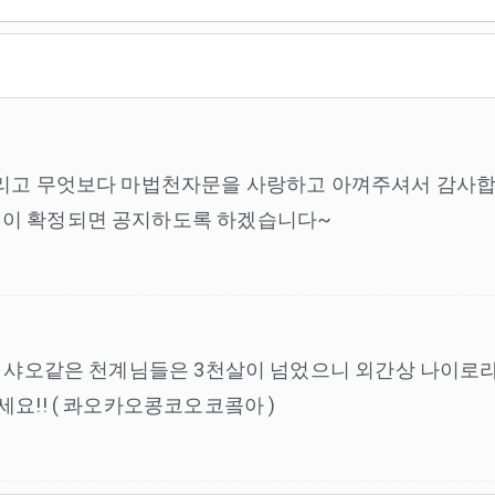
 그리고 무엇보다 마법천자문을 사랑하고 아껴주셔서 감사합
획이 확정되면 공지하도록 하겠습니다~
 샤오같은 천계님들은 3천살이 넘었으니 외간상 나이로라도 .
세요!! ( 콰오카오콩코오코콬아 )