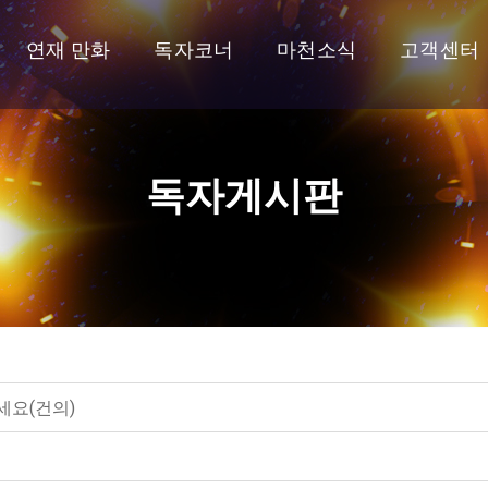
연재 만화
독자코너
마천소식
고객센터
독자게시판
요(건의)