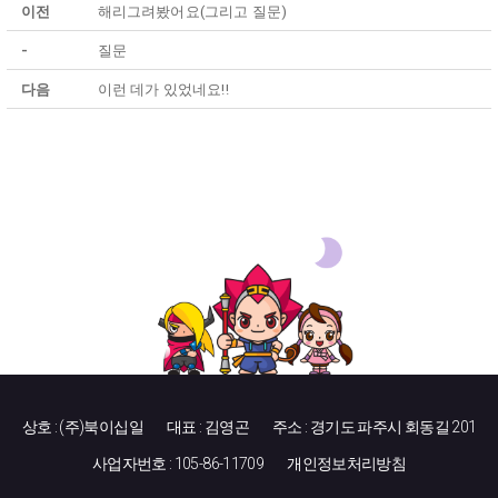
이전
해리그려봤어요(그리고 질문)
-
질문
다음
이런 데가 있었네요!!
상호 : (주)북이십일
대표 : 김영곤
주소 : 경기도 파주시 회동길 201
사업자번호 : 105-86-11709
개인정보처리방침