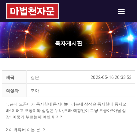
독자게시판
제목
질문
2022-05-16 20:33:53
작성자
조아
1. 근데 오공이가 동자한테 동자야!!이러는데 삼장은 동자한테 동자오
빠!!이러고 오공이와 삼장은 누나,오빠 애칭없이 그냥 오공아!!아님 삼
장!! 이렇게 부르는데 얘넨 뭐지?
2.이 유튜버 아는 분...?