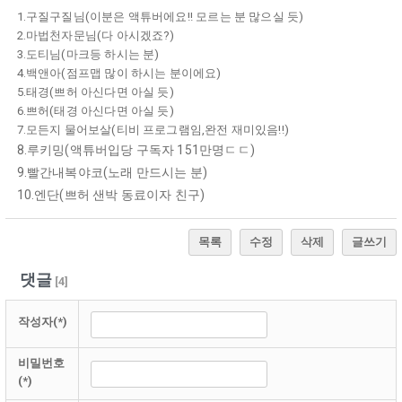
1.구질구질님(이분은 액튜버에요!! 모르는 분 많으실 듯)
2.마법천자문님(다 아시겠죠?)
3.도티님(마크등 하시는 분)
4.백앤아(점프맵 많이 하시는 분이에요)
5.태경(쁘허 아신다면 아실 듯)
6.쁘허(태경 아신다면 아실 듯)
7.모든지 물어보살(티비 프로그램임,완전 재미있음!!)
8.루키밍(액튜버입당 구독자 151만명ㄷㄷ)
9.빨간내복야코(노래 만드시는 분)
10.엔단(쁘허 샌박 동료이자 친구)
목록
수정
삭제
글쓰기
댓글
[
4
]
작성자(*)
비밀번호
(*)