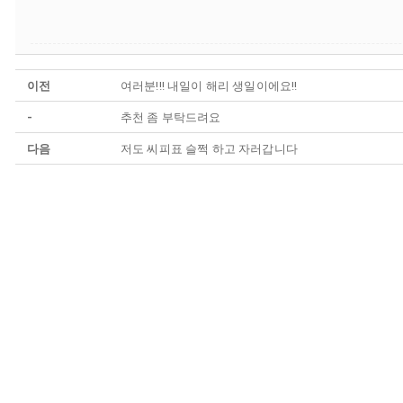
이전
여러분!!! 내일이 해리 생일이에요!!
-
추천 좀 부탁드려요
다음
저도 씨피표 슬쩍 하고 자러갑니다