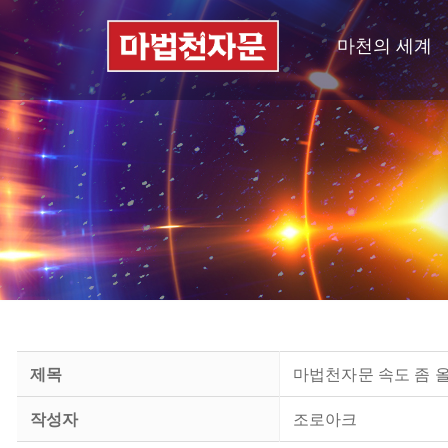
마천의 세계
제목
마법천자문 속도 좀 
작성자
조로아크