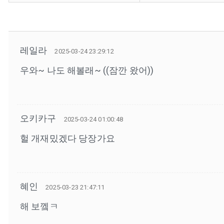
레일라
2025-03-24 23:29:12
우와~ 나도 해볼래~ ((잠깐 왔어))
오키카구
2025-03-24 01:00:48
헐 개재밌겠다 당장가요
혜인
2025-03-23 21:47:11
해 보껰ㅋ