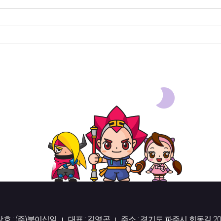
상호 : (주)북이십일
대표 : 김영곤
주소 : 경기도 파주시 회동길 20