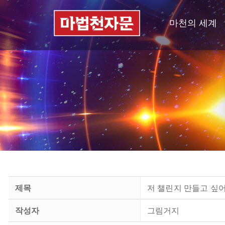
마천의 세계
제목
저 챌린지 만들고 싶
작성자
그림거지