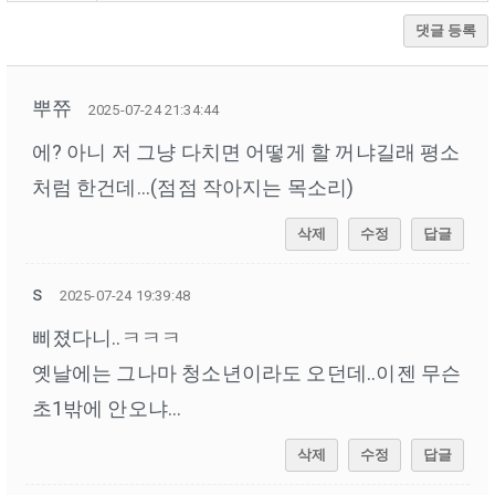
댓글 등록
뿌쮸
2025-07-24 21:34:44
에? 아니 저 그냥 다치면 어떻게 할 꺼냐길래 평소
처럼 한건데...(점점 작아지는 목소리)
삭제
수정
답글
s
2025-07-24 19:39:48
삐졌다니..ㅋㅋㅋ
옛날에는 그나마 청소년이라도 오던데..이젠 무슨
초1밖에 안오냐...
삭제
수정
답글