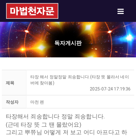
독자게시판
타장 해서 정말정말 죄송합니다.(타장 뜻 몰라서 네이
제목
버에 찾아봄)
2025-07-24 17:19:36
작성자
마천 펜
타장해서 죄송합니다 정말 죄송합니다.
(근데 타장 뜻 그 땐 몰랐어요)
그리고 뿌쮸님 어떻게 저 보고 어디 아프다고 하