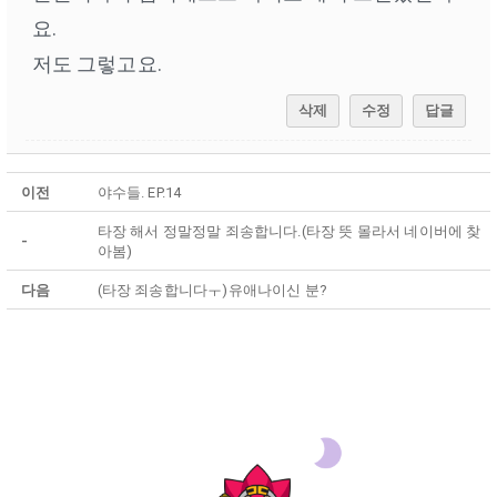
요.
저도 그렇고요.
삭제
수정
답글
이전
야수들. EP.14
타장 해서 정말정말 죄송합니다.(타장 뜻 몰라서 네이버에 찾
-
아봄)
다음
(타장 죄송합니다ㅜ)유애나이신 분?