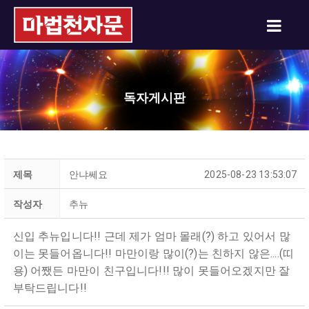
독자게시판
제목
안냐쎄요
2025-08-23 13:53:07
작성자
추뉴
신입 추뉴입니다!! 근데 제가 엄마 몰래(?) 하고 있어서 많
이는 못들어옵니다!! 마만이랑 많이(?)는 친하지 않은....(띠
용) 어쨌든 마만이 친구입니다!!! 많이 못들어오겠지만 잘
부탁드립니다!!