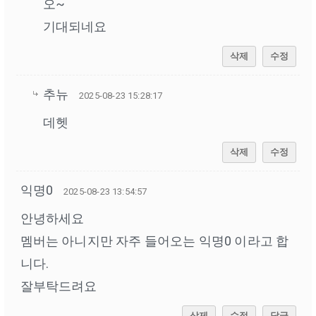
오~
기대되네요
삭제
수정
추뉴
2025-08-23 15:28:17
데헷
삭제
수정
익명0
2025-08-23 13:54:57
안녕하세요
멤버는 아니지만 자주 들어오는 익명0 이라고 합
니다.
잘부탁드려요
삭제
수정
답글