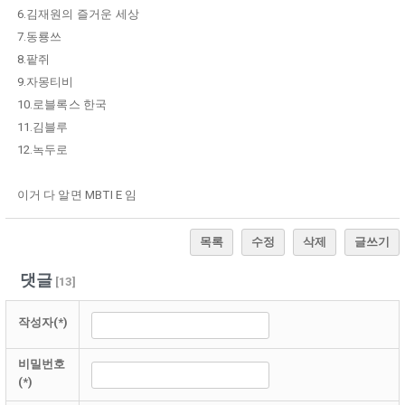
6.김재원의 즐거운 세상
7.동룡쓰
8.팥쥐
9.자몽티비
10.로블록스 한국
11.김블루
12.녹두로
이거 다 알면 MBTI E 임
목록
수정
삭제
글쓰기
댓글
[
13
]
작성자(*)
비밀번호
(*)