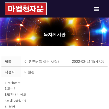
독자게시판
제목
이 유튜버들 아는 사람?
2022-02-21 15:47:05
작성자
마천팬
1. Mr.beast
2.고누리
3.빨간내복야코
4.wall su(월수)
5.1분만