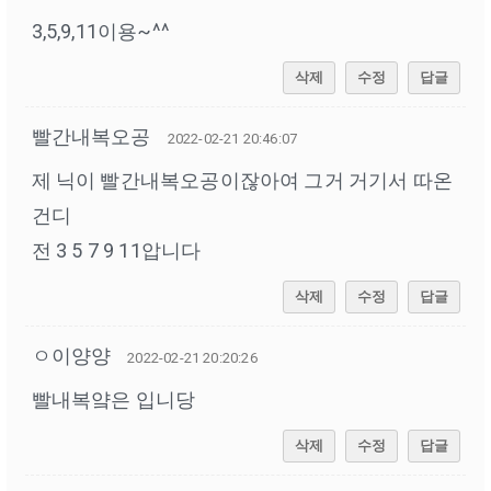
3,5,9,11이용~^^
삭제
수정
답글
빨간내복오공
2022-02-21 20:46:07
제 닉이 빨간내복오공이잖아여 그거 거기서 따온
건디
전 3 5 7 9 11압니다
삭제
수정
답글
ㅇ이양양
2022-02-21 20:20:26
빨내복얔은 입니당
삭제
수정
답글