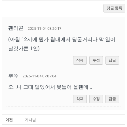
댓글 등록
펜타곤
2025-11-04 08:20:17
(아침 12시에 뭔가 침대에서 딩굴거리다 막 일어
날것가튼 1인)
삭제
수정
답글
뿌쮸
2025-11-04 07:07:04
오...나 그때 일있어서 못들어 올텐데...
삭제
수정
답글
이전
가니님