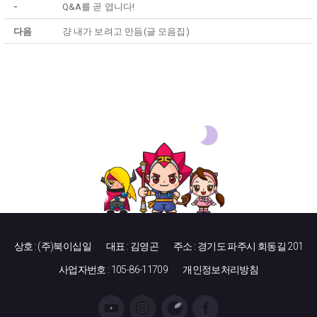
-
Q&A를 곧 엽니다!
다음
걍 내가 보려고 만듬(글 모음집)
상호 : (주)북이십일
대표 : 김영곤
주소 : 경기도 파주시 회동길 201
사업자번호 : 105-86-11709
개인정보처리방침