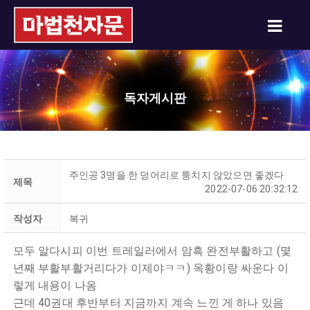
독자게시판
주인공 3명을 한 덩어리로 퉁치지 않았으면 좋겠다
제목
2022-07-06 20:32:12
작성자
복귀
모두 알다시피 이번 트레일러에서 암흑 완전부활하고 (몇
년째 부활부활거리다가 이제야ㅋㅋ) 옥황이랑 싸운다 이
렇게 내용이 나옴
근데 40권대 후반부터 지금까지 ​계속 느낀 게 하나 있음