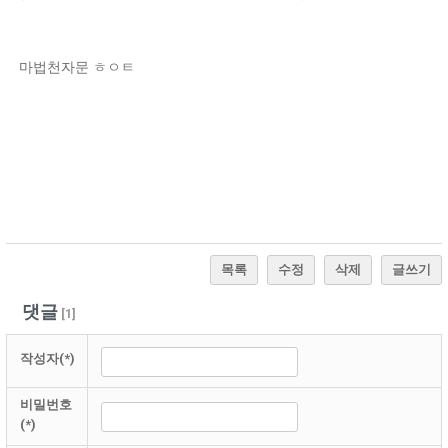
마법천자문 ㅎㅇㅌ
목록
수정
삭제
글쓰기
댓글
[
1
]
작성자(*)
비밀번호
(*)