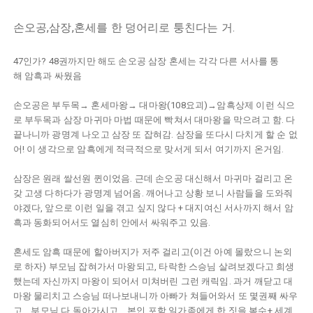
손오공,삼장,혼세를 한 덩어리로 퉁친다는 거.
47인가? 48권까지만 해도 손오공 삼장 혼세는 각각 다른 서사를 통
해 암흑과 싸웠음
손오공은 부두목→ 혼세마왕→ 대마왕(108요괴)→암흑상제 이런 식으
로 부두목과 삼장 마귀마 마법 때문에 빡쳐서 대마왕을 막으려고 함. 다
끝나니까 광명계 나오고 삼장 또 잡혀감. 삼장을 또다시 다치게 할 순 없
어! 이 생각으로 암흑에게 적극적으로 맞서게 되서 여기까지 온거임.
삼장은 원래 쌀선원 퀸이었음. 근데 손오공 대신해서 마귀마 걸리고 온
갖 고생 다하다가 광명계 넘어옴. 깨어나고 상황 보니 사람들을 도와줘
야겠다, 앞으로 이런 일을 겪고 싶지 않다 + 대지여신 서사까지 해서 암
흑과 동화되어서도 열심히 안에서 싸워주고 있음.
혼세도 암흑 때문에 할아버지가 저주 걸리고(이건 아예 몰랐으니 논외
로 하자) 부모님 잡혀가서 마왕되고, 타락한 스승님 살려보겠다고 희생
했는데 자신까지 마왕이 되어서 미쳐버린 그런 캐릭임. 과거 깨닫고 대
마왕 물리치고 스승님 떠나보내니까 아빠가 쳐들어와서 또 몇권째 싸우
고... 부모님 다 돌아가시고... 본인 포함 일가족에게 한 짓을 복수+ 세계