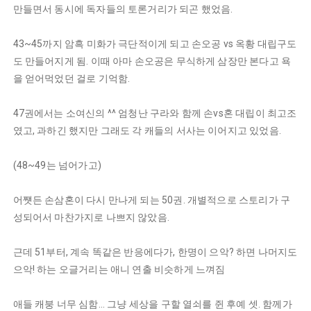
만들면서 동시에 독자들의 토론거리가 되곤 했었음.
43~45까지 암흑 미화가 극단적이게 되고 손오공 vs 옥황 대립구도
도 만들어지게 됨. 이때 아마 손오공은 무식하게 삼장만 본다고 욕
을 얻어먹었던 걸로 기억함.
47권에서는 소여신의 ^^ 엄청난 구라와 함께 손vs혼 대립이 최고조
였고, 과하긴 했지만 그래도 각 캐들의 서사는 이어지고 있었음.
(48~49는 넘어가고)
어쩃든 손삼혼이 다시 만나게 되는 50권. 개별적으로 스토리가 구
성되어서 마찬가지로 나쁘지 않았음.
근데 51부터, 계속 똑같은 반응에다가, 한명이 으악? 하면 나머지도
으악! 하는 오글거리는 애니 연출 비슷하게 느껴짐
애들 캐붕 너무 심함... 그냥 세상을 구할 열쇠를 쥔 후예 셋. 함께가