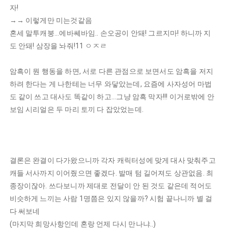
자!
→→ 이렇게만 미는것같음
혼세 말투캐붕...에바쎄바임.. 손오공이 안돼! 그르지마! 하니까 지
도 안돼! 삼장을 놔줘!11 ㅇㅈㄹ
암흑이 뭔 행동을 하면, 서로 다른 관점으로 보면서도 암흑을 저지
하려 한다는 게 나한테는 너무 와닿았는데, 요즘에 사자성어 마법
도 같이 쓰고 대사도 똑같이 하고...그냥 암흑 막자!!! 이거로밖에 안
보임 시리얼은 두 마리 토끼 다 잡았었는데.
결론은 완결이 다가왔으니까 각자 캐릭터성에 맞게 대사 맞춰주고
캐들 서사까지 이어줬으면 좋겠다. 발매 텀 길어져도 상관없음. 최
종장이잖아. 쓰다보니까 제대로 전달이 안 된 것도 같은데 적어도
비슷하게 느끼는 사람 1명쯤은 있지 않을까? 시험 끝나니까 별 걸
다 써보네
(마지막 희망사항인데 혼랑 언제 다시 만나냐..)