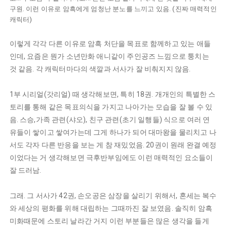
구원. 이런 이유로 암흑에게 엄청난 분노를 느끼고 있음. (진짜 매력적인
캐릭터)
이렇게 각각 다른 이유로 암흑 처단을 목표로 함께하고 있는 애들
인데, 요즘은 뭔가 소년만화 애니같이 주인공즈 느낌으로 퉁치는
것 같음. 각 캐릭터마다의 색깔과 서사가 잘 비춰지지 않음.
1부 시리얼(갓리얼) 때 생각해보면, 특히 18권. 개개인의 특별한 스
토리를 통해 같은 목표의식을 가지고 나아가는 모습을 잘 볼 수 있
음. 스승,가족 관련(샤오), 친구 관련(초기 일행들) 식으로 여러 연
유들이 쌓이고 쌓여가는데 그게 하나가 되어 대마왕을 물리치고 나
서도 각자 다른 반응을 보는 게 참 재밌었음. 20권이 원래 완결 예정
이었다는 거 생각해보면 극후반부임에도 이런 매력적인 요소들이
잘 드러남.
그래. 그 서사가 42권, 손오공은 삼장을 살리기 위해서, 혼세는 복수
와 세상의 평화를 위해 대립하는 그때까진 잘 보였음. 솔직히 암흑
미화때문에 스토리 날라간 거지 이런 부분들은 많은 생각을 들게