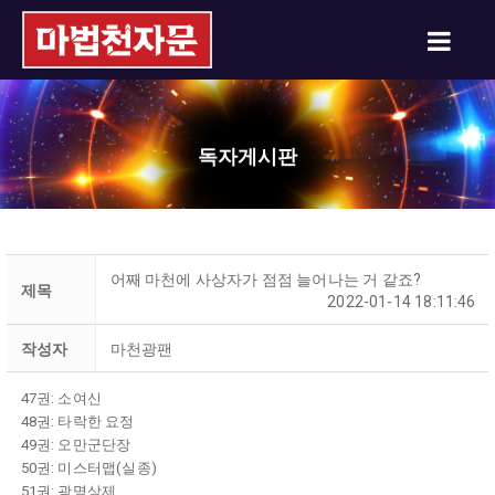
독자게시판
어째 마천에 사상자가 점점 늘어나는 거 같죠?
제목
2022-01-14 18:11:46
작성자
마천광팬
47권: 소여신
48권: 타락한 요정
49권: 오만군단장
50권: 미스터맵(실종)
51권: 광명상제