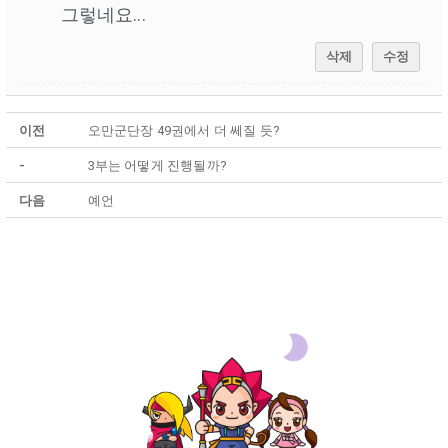
그렇네요...
삭제
수정
이전
오만군단장 49권에서 더 쎄질 듯?
-
3부는 어떻게 진행될까?
다음
예언