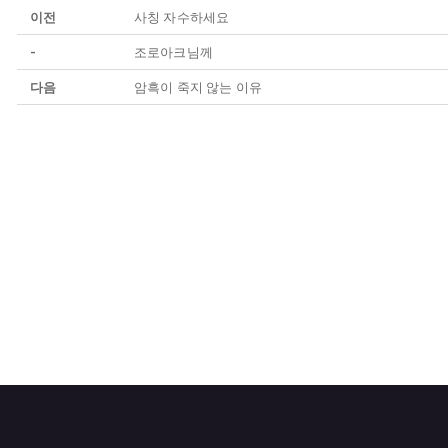
이전
사칭 자수하세요
-
조로아크님께
다음
암흑이 죽지 않는 이유