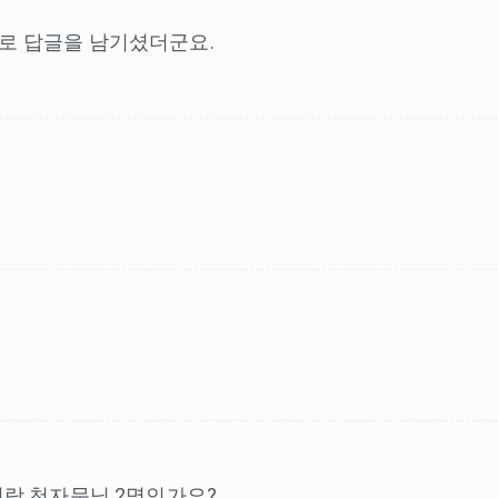
디로 답글을 남기셨더군요.
네 5명 다 모여야 떡밥 푸는 거예요?그럼 지금 저랑 천자문님 2명인가요?