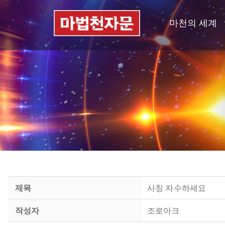
마천의 세계
제목
사칭 자수하세요
작성자
조로아크