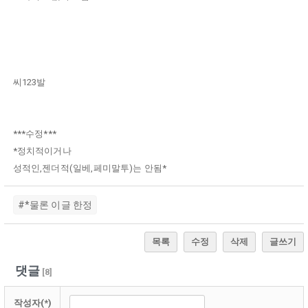
씨123발
***수정***
*정치적이거나
성적인,젠더적(일베,페미말투)는 안됨*
#*물론 이글 한정
목록
수정
삭제
글쓰기
댓글
[
8
]
작성자(*)