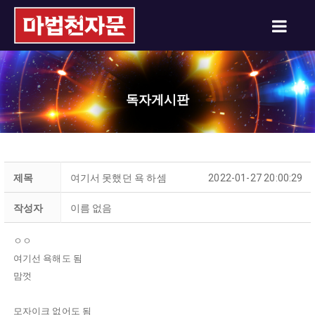
독자게시판
제목
여기서 못했던 욕 하셈
2022-01-27 20:00:29
작성자
이름 없음
ㅇㅇ
여기선 욕해도 됨
맘껏
모자이크 없어도 됨