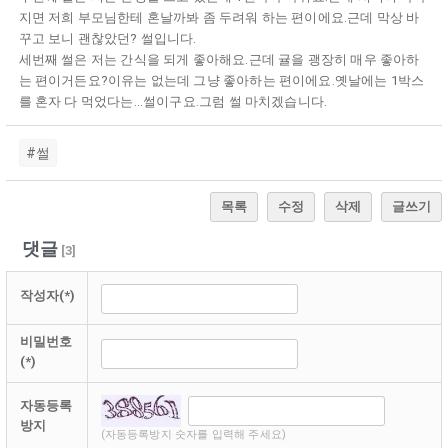
지면 저희 부모님한테 혼날까봐 좀 두려워 하는 편이에요.근데 막상 바
꾸고 보니 괜찮았던? 썰입니다.
세번째 썰은 저는 간식을 되게 좋아해요.근데 귤을 괭장히 매우 좋아하
는 편이거든요?이유는 없는데 그냥 좋아하는 편이에요.옛날에는 1박스
를 혼자 다 먹었다는...썰이구요.그럼 썰 마치겠습니다.
#썰
목록
수정
삭제
글쓰기
댓글
[
3
]
작성자(*)
비밀번호
(*)
자동등록
방지
(자동등록방지 숫자를 입력해 주세요)