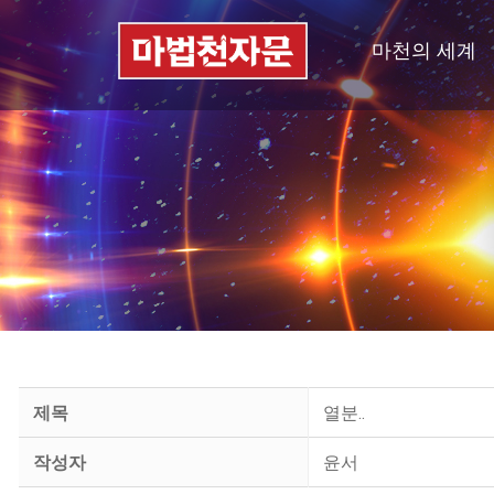
마천의 세계
제목
열분..
작성자
윤서