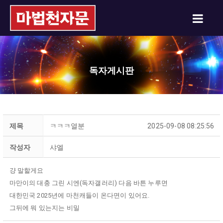
독자게시판
제목
ㅋㅋㅋ열분
2025-09-08 08:25:56
작성자
샤엘
걍 말할게요
마만이의 대충 그린 시엔(독자갤러리) 다음 바튼 누루면
대한민국 2025년에 마천캐들이 온다면이 있어요.
그뒤에 뭐 있는지는 비밀