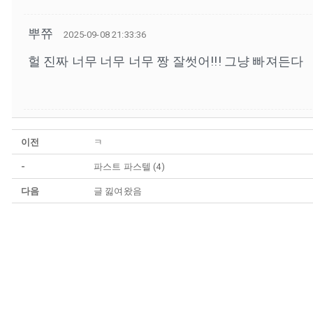
뿌쮸
2025-09-08 21:33:36
헐 진짜 너무 너무 너무 짱 잘썻어!!! 그냥 빠져든다
이전
ㅋ
-
파스트 파스텔 (4)
다음
글 낋여왔음