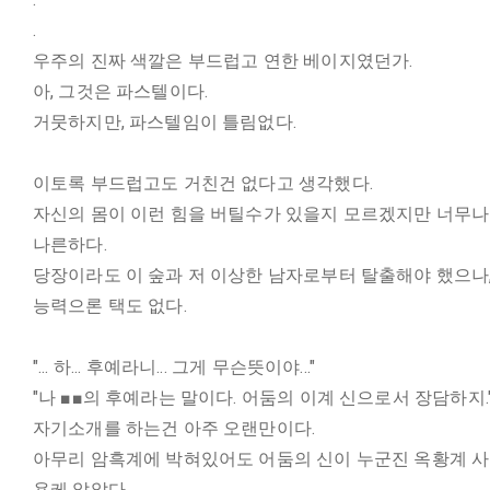
.
우주의 진짜 색깔은 부드럽고 연한 베이지였던가.
아, 그것은 파스텔이다.
거뭇하지만, 파스텔임이 틀림없다.
이토록 부드럽고도 거친건 없다고 생각했다.
자신의 몸이 이런 힘을 버틸수가 있을지 모르겠지만 너무
나른하다.
당장이라도 이 숲과 저 이상한 남자로부터 탈출해야 했으나
능력으론 택도 없다.
"... 하... 후예라니... 그게 무슨뜻이야..."
"나 ■■의 후예라는 말이다. 어둠의 이계 신으로서 장담하지.
자기소개를 하는건 아주 오랜만이다.
아무리 암흑계에 박혀있어도 어둠의 신이 누군진 옥황계 
용케 알았다.