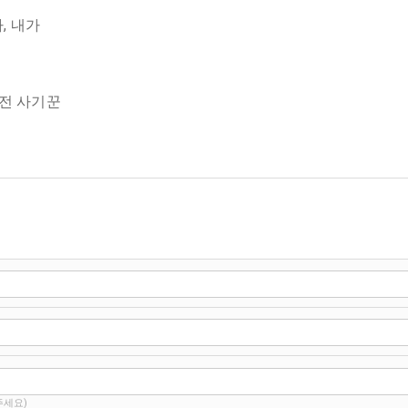
하, 내가
완전 사기꾼
주세요)