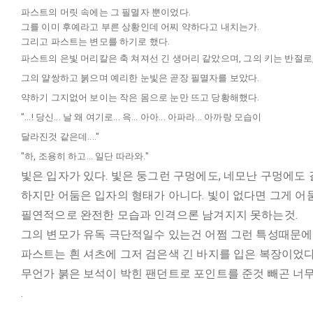
파스트의 머릿 속에는 그 필멸자 뿐이었다.
그를 이미 후예라고 부른 상황인데 어찌 약하다고 내치는가.
그리고 파스트는 변모를 하기로 했다.
파스트의 은빛 머리칼은 축 쳐져선 긴 생머리 같았으며, 그의 키는 반절로
그의 얄쌍하고 붉으며 예리한 눈빛은 곧장 필멸자를 보았다.
약하기 그지없어 보이는 작은 몸으로 눈만 뜨고 당황해했다.
"...! 당신... 날 왜 여기로... 윽... 아아... 아파라... 아까랑 모습이
달라진것 같은데...."
"하, 조용히 하고... 일단 따라와."
빛은 입자가 있다. 빛은 둥그런 구멍에도, 네모난 구멍에도 
하지만 어둠은 입자의 형태가 아니다. 빛이 없다면 그게 어
필연적으로 완전한 모습과 인격으론 남겨지지 못하는것.
그의 변모가 유독 극단적일수 있는건 어쩜 그런 특성때문에
파스트는 흰 셔츠에 그저 검은색 긴 바지를 입은 복장이었다
무언가 붉은 보석이 박힌 팬던트로 포인트를 준것 빼곤 너
.
.