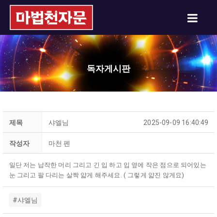
독자게시판
제목
샤엘님
2025-09-09 16:40:49
작성자
마천 펜
일단 저는 납작한 머리 그리고 긴 입 하고 입 옆에 작은 점으로 되어있는
눈 그리고 팔 다리는 살짝 얇게 해주세요. ( 그렇게 얇진 않게요)
#샤엘님