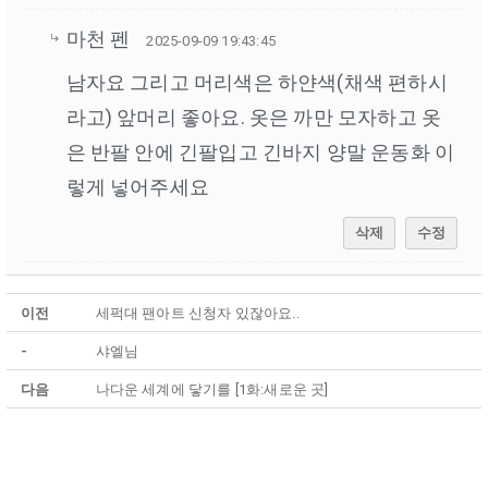
마천 펜
2025-09-09 19:43:45
남자요 그리고 머리색은 하얀색(채색 편하시
라고) 앞머리 좋아요. 옷은 까만 모자하고 옷
은 반팔 안에 긴팔입고 긴바지 양말 운동화 이
렇게 넣어주세요
삭제
수정
이전
세퍽대 팬아트 신청자 있잖아요..
-
샤엘님
다음
나다운 세계에 닿기를 [1화:새로운 곳]