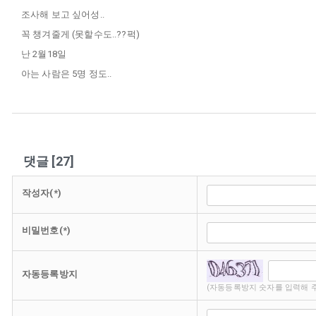
조사해 보고 싶어성..
꼭 챙겨줄게 (못할수도..??퍽)
난 2월18일
아는 사람은 5명 정도..
댓글
[
27
]
작성자(*)
비밀번호(*)
자동등록방지
(자동등록방지 숫자를 입력해 