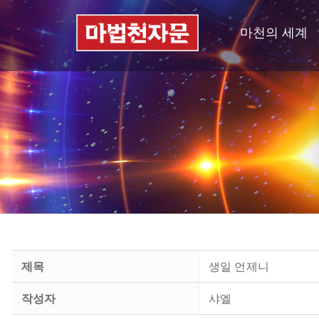
마천의 세계
제목
생일 언제니
작성자
샤엘