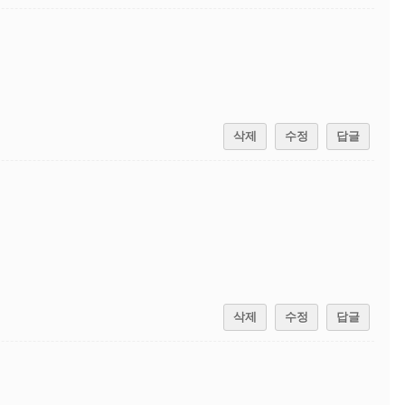
삭제
수정
답글
삭제
수정
답글