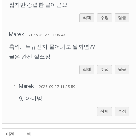
짧지만 강렬한 글이군요
삭제
수정
답글
Marek
2025-09-27 11:06:43
혹씌... 누규신지 물어봐도 될까염??
글은 완전 잘쓰심
삭제
수정
답글
Marek
2025-09-27 11:25:59
앗 아니넹
삭제
수정
이전
백