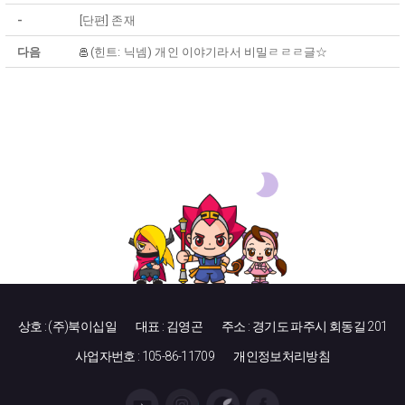
-
[단편] 존재
다음
(힌트: 닉넴) 개인 이야기라서 비밀ㄹㄹㄹ글☆
상호 : (주)북이십일
대표 : 김영곤
주소 : 경기도 파주시 회동길 201
사업자번호 : 105-86-11709
개인정보처리방침