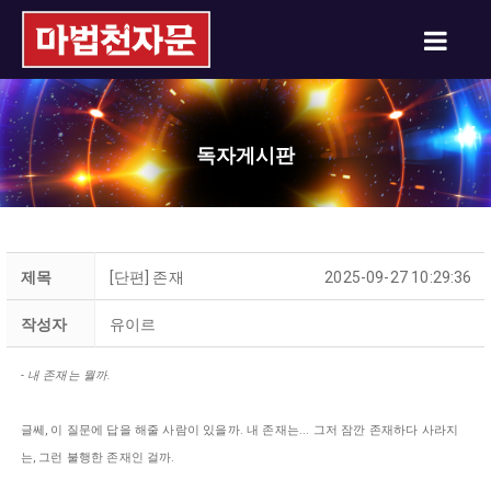
독자게시판
제목
[단편] 존재
2025-09-27 10:29:36
작성자
유이르
- 내 존재는 뭘까.
글쎄, 이 질문에 답을 해줄 사람이 있을까. 내 존재는... 그저 잠깐 존재하다 사라지
는, 그런 불행한 존재인 걸까.