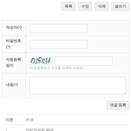
목록
수정
삭제
글쓰기
작성자(*)
비밀번호
(*)
자동등록
방지
(자동등록방지 숫자를 입력해 주세요)
내용(*)
댓글 등록
이전
41권
-
마법천자문 40권