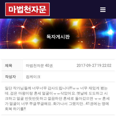
독자게시판
제목
마법천자문 40권
2017-09-27 19:22:02
작성자
컵케이크
일단 작가님들께 너무너무 감사드립니다!!!ㅠㅠ 너무 재밌게 봤는
데..검은 마왕이랑 혼세 얼굴이ㅠㅠ삭았어요..옛날에 도도하고 시
크하고 얼굴 반듯반듯하고 깔끔하던 혼세로 돌아갔으면 ㅠㅠ 혼세
가 얼굴이 너무 쭈글쭈글해요..화가나서 그랬지만...41권에는 명예
회복 하기를!!