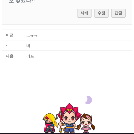
오 맞았다!!
삭제
수정
답글
이전
....ㅠㅠ
-
네
다음
러프