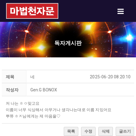
독자게시판
제목
네
2025-06-20 08:20:10
작성자
Gen.G BONOX
저 나는 ㅎㅇ맞고요
이름이 너무 식상해서 아무거나 생각나는대로 이름 지있어요
뿌쮸 ㅎㅈ님에게는 제 마음을♡
목록
수정
삭제
글쓰기