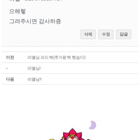
으헤헿
그려주시면 감사하죵
삭제
수정
답글
이전
리옐님 피드백(추가핃백 했슴다)
-
리옐님!
다음
리옐님!!