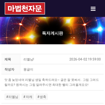
독자게시판
제목
리옐님!
2026-04-02 19:59:00
작성자
몽글이
앗 좀 늦었네여 리옐님 생일 축하드려요~ 글은 잘 못써서.. 그림 그려드
릴까요? 원하시는 그림 알려주시면 최대한 빨리 그려올게요오!
#리옐님
#자캐
#생축