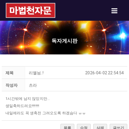
독자게시판
제목
리옐늼..!
2026-04-02 22:54:54
작성자
츠라
1시간밖에 남지 않았지만...
생일축하드려요!!!!!!!!
내일에라도 꼭 생축전 그려오도록 하겠슴다 ㅠㅠ
목록
수정
삭제
글쓰기