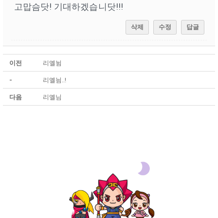
고맙슴닷! 기대하겠습니닷!!!
삭제
수정
답글
이전
리옐뉨
-
리옐늼..!
다음
리옐님