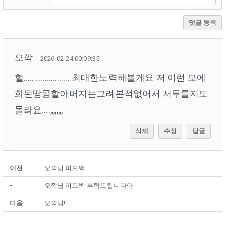
댓글 등록
오깍
2026-02-24 00:09:35
헐...................... 최대한노력해볼게요 저 이런 모에
화된땅콩할아버지는그려본적없어서 서투를지도
몰라요....,,,,,,,,
삭제
수정
답글
이전
오깍님 피드백
-
오깍님 피드백 부탁드립니다아
다음
오깍님!