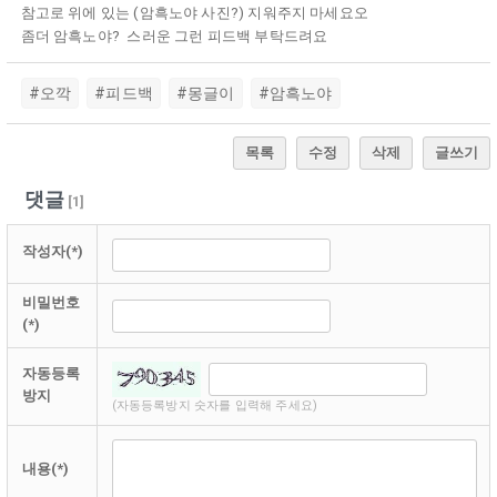
참고로 위에 있는 (암흑노야 사진?) 지워주지 마세요오
좀더 암흑노야? 스러운 그런 피드백 부탁드려요
#오깍
#피드백
#몽글이
#암흑노야
목록
수정
삭제
글쓰기
댓글
[
1
]
작성자(*)
비밀번호
(*)
자동등록
방지
(자동등록방지 숫자를 입력해 주세요)
내용(*)