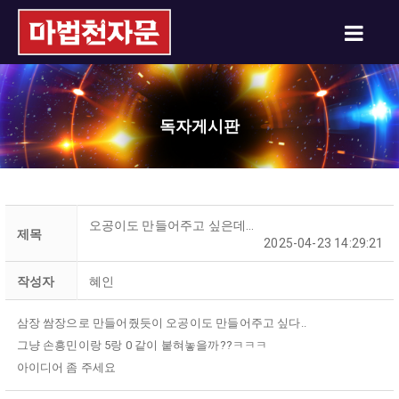
독자게시판
오공이도 만들어주고 싶은데…
제목
2025-04-23 14:29:21
작성자
혜인
삼장 쌈장으로 만들어줬듯이 오공이도 만들어주고 싶다..
그냥 손흥민이랑 5랑 0 같이 붙혀놓을까??ㅋㅋㅋ
아이디어 좀 주세요