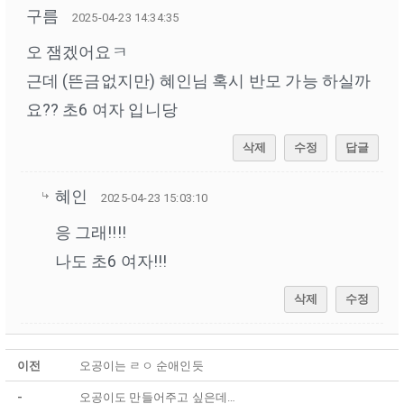
구름
2025-04-23 14:34:35
오 잼겠어요ㅋ
근데 (뜬금없지만) 혜인님 혹시 반모 가능 하실까
요?? 초6 여자 입니당
삭제
수정
답글
혜인
2025-04-23 15:03:10
응 그래!!!!
나도 초6 여자!!!
삭제
수정
이전
오공이는 ㄹㅇ 순애인듯
-
오공이도 만들어주고 싶은데…