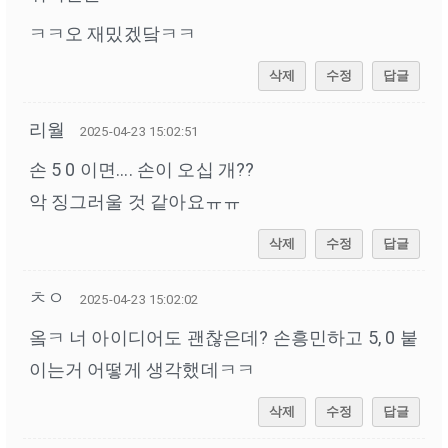
ㅋㅋ오 재밌겠닼ㅋㅋ
삭제
수정
답글
리월
2025-04-23 15:02:51
손 5 0 이면.... 손이 오십 개??
악 징그러울 것 같아요ㅠㅠ
삭제
수정
답글
ㅊㅇ
2025-04-23 15:02:02
옼ㅋ 너 아이디어도 괜찮은데? 손흥민하고 5, 0 붙
이는거 어떻게 생각했데ㅋㅋ
삭제
수정
답글