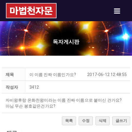
독자게시판
제목
이 이름 진짜 이름인가요?
2017-06-12 12:48:55
작성자
3412
자비왕후랑 온화천왕이라는 이름 진짜 이름으로 붙이신 건가요?
아님 무슨 봉호같은건가요?
목록
수정
삭제
글쓰기