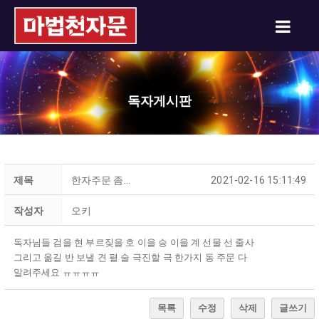
독자게시판
제목
한자주문 좀...
2021-02-16 15:11:49
작성자
오키
독자님들 검을 현 부르짖을 호 이을 승 이을 계 선물 선 줄사
그리고 옮길 반 보낼 견 펼 술 극진할 극 한가지 동 주문 다
알려주세요 ㅠㅠㅠㅠ
목록
수정
삭제
글쓰기