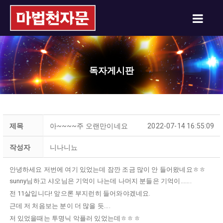
독자게시판
제목
아~~~~주 오랜만이네요
2022-07-14 16:55:09
작성자
니나니뇨
안녕하세요 저번에 여기 있었는데 잠깐 조금 많이 안 들어왔네요ㅎㅎ
sunny님하고 샤오님은 기억이 나는데 나머지 분들은 기억이.......
전 11살입니다! 앞으론 부지런히 들어와야겠네요.
근데 저 처음보는 분이 더 많을 듯....
저 있었을때는 투명닉 악플러 있었는데ㅎㅎㅎ