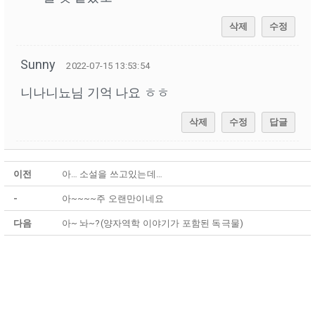
삭제
수정
Sunny
2022-07-15 13:53:54
니나니뇨님 기억 나요 ㅎㅎ
삭제
수정
답글
이전
아… 소설을 쓰고있는데…
-
아~~~~주 오랜만이네요
다음
아~ 놔~?(양자역학 이야기가 포함된 독극물)