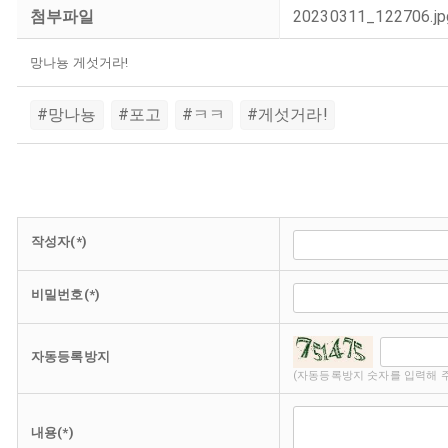
첨부파일
20230311_122706.j
망나뇽 게섯거라!
#망나뇽
#포고
#ㅋㅋ
#게섯거라!
작성자(*)
비밀번호(*)
자동등록방지
(자동등록방지 숫자를 입력해 
내용(*)