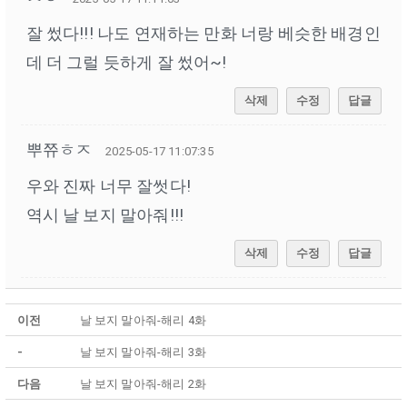
잘 썼다!!! 나도 연재하는 만화 너랑 베슷한 배경인
데 더 그럴 듯하게 잘 썼어~!
삭제
수정
답글
뿌쮸ㅎㅈ
2025-05-17 11:07:35
우와 진짜 너무 잘썻다!
역시 날 보지 말아줘!!!
삭제
수정
답글
이전
날 보지 말아줘-해리 4화
-
날 보지 말아줘-해리 3화
다음
날 보지 말아줘-해리 2화