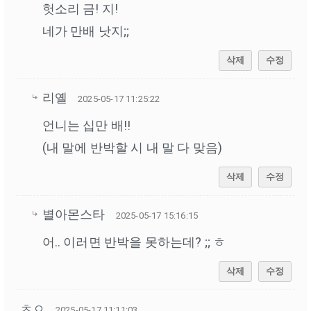
헛소리 금! 지!
네가 만배 낫지;;
삭제
수정
리옐
2025-05-17 11:25:22
언니는 십만 배!!
(내 말에 반박할 시 내 말 다 맞음)
삭제
수정
별아몬스타
2025-05-17 15:16:15
어.. 이러면 반박을 못하는데? ;; ㅎ
삭제
수정
ㅊㅇ
2025-05-17 11:11:03