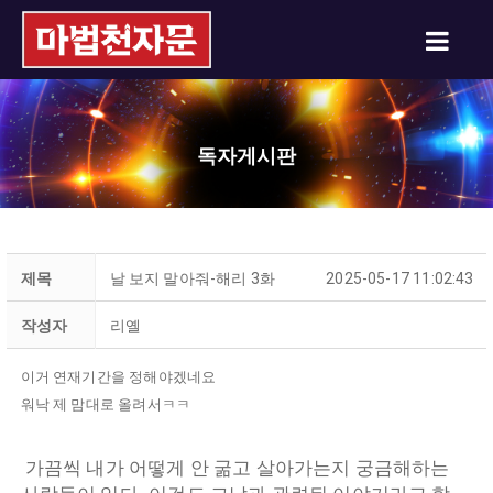
독자게시판
제목
날 보지 말아줘-해리 3화
2025-05-17 11:02:43
작성자
리옐
이거 연재기간을 정해야겠네요
워낙 제 맘대로 올려서ㅋㅋ
가끔씩 내가 어떻게 안 굶고 살아가는지 궁금해하는