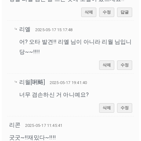
삭제
수정
답글
리옐
2025-05-17 15:17:48
어? 오타 발견!! 리옐 님이 아니라 리월 님입니
당~~!!!!
삭제
수정
리월[唎䬂]
2025-05-17 19:41:40
너무 겸손하신 거 아니예요?
삭제
수정
리콘
2025-05-17 11:45:41
굿굿~!!재밌다~!!!!