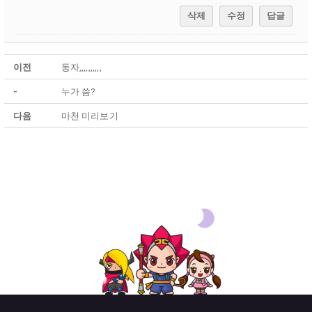
삭제
수정
답글
이전
동자,,,,,,,,,,
-
누가 씀?
다음
마천 미리보기