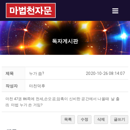
독자게시판
제목
누가 씀?
2020-10-26 08:14:07
작성자
마천덕후
마천 47권 86쪽에 천세,손오공,암흑이 신비한 공간에서 나올때 날 출
出 마법 누가 쓴 거임?
목록
수정
삭제
글쓰기