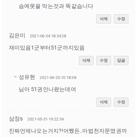
슴에못을 막는것과 똑같습니다
삭제
수정
김은미
2021-06-04 18:54:28
재미있음1군부터51군까지있음
삭제
수정
답글
성유현
2021-06-20 10:18:38
님아 51권안나왔는데여
삭제
수정
삼장s
2021-05-31 19:22:54
진짜언제나오는거지?!어쩼든..마법천자문몄권까