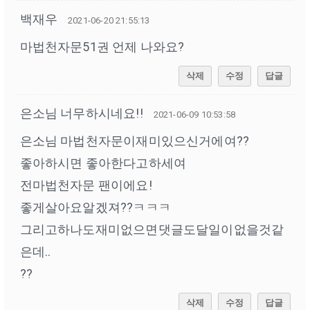
백재우
2021-06-20 21:55:13
마법천자문51권 언제 나와요?
삭제
수정
답글
은소님 너무하시네요!!
2021-06-09 10:53:58
은소님 마법천자문이재미있으신거에여??
좋아하시면 좋아한다고하세여
전마법천자문 팬이에요!
좋게살아요알겠져??ㅋㅋㅋ
그리고하나도재미없으면댓글도달일이없을것같
은데..
??
삭제
수정
답글