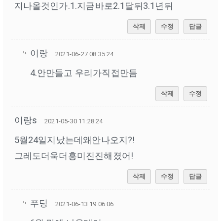
지나올것인가.1.지금바로2.1달뒤3.1년뒤
삭제
수정
답글
이랑
2021-06-27 08:35:24
4.안만들고 우리가직접만듬
삭제
수정
이랑s
2021-05-30 11:28:24
5월24일지났는데왜안나오지?!
그레도더욱더흥미진진해졌어!
삭제
수정
답글
푸딩
2021-06-13 19:06:06