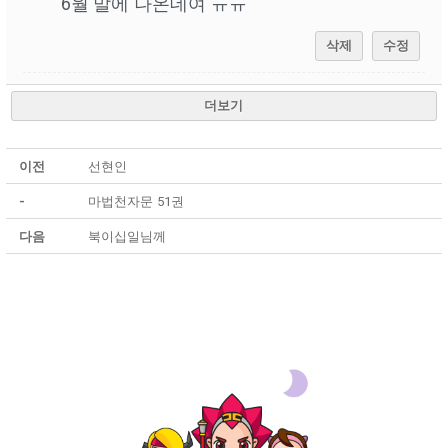
6월 말에 나온데여 ㅠㅠ
삭제
수정
더보기
이전
선현인
-
마법천자문 51권
다음
북이십일님께