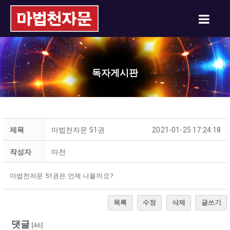
독자게시판
제목
마법천자문 51권
2021-01-25 17:24:18
작성자
마천
마법천자문 51권은 언제 나올까요?
목록
수정
삭제
글쓰기
댓글
[
46
]