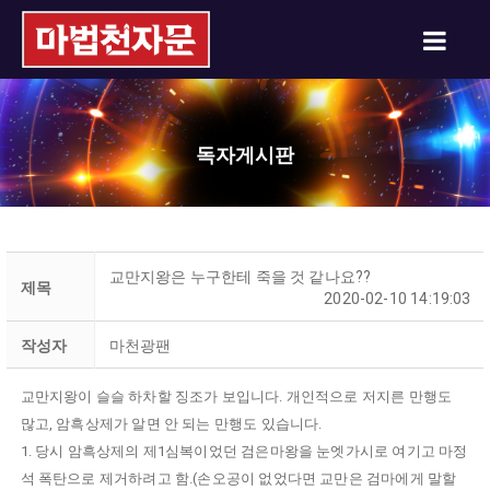
독자게시판
교만지왕은 누구한테 죽을 것 같나요??
제목
2020-02-10 14:19:03
작성자
마천광팬
교만지왕이 슬슬 하차할 징조가 보입니다. 개인적으로 저지른 만행도
많고, 암흑상제가 알면 안 되는 만행도 있습니다.
1. 당시 암흑상제의 제1심복이었던 검은마왕을 눈엣가시로 여기고 마정
석 폭탄으로 제거하려고 함.(손오공이 없었다면 교만은 검마에게 말할