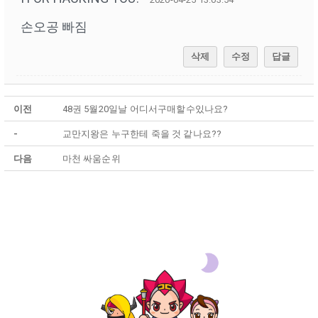
손오공 빠짐
삭제
수정
답글
이전
48권 5월20일날 어디서구매할수있나요?
-
교만지왕은 누구한테 죽을 것 같나요??
다음
마천 싸움순위