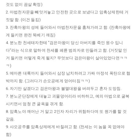
것도 없이 끔살 확정)
2. 마법천자문을 빼앗겨놓고 안전한 곳으로 보냈다고 암흑상제한테 거
짓말 함. (이건 들킴)
3. 잔혹마왕의 성에 들어와서 마법천자문을 훔쳐가려고 함. (잔혹마왕에
게 들키면 완전 뚝베기 깨짐)
4. 분노한 천세태자한테 "검은마왕이 당신 아버지를 죽인 원수 입니
다"라는 식으로 말하여 천세를 폐륜 범죄자로 만들려고 함. (거짓말 인
거 들키면 어떻게 죽게 될지? 무엇보다 검은마왕이 살아있었다면ㅋㅋ
ㅋ)
5. 메마른 대륙까지 들어와서 삼장 납치하려고 가짜 마정석 폭탄으로 협
박까지 함. (그러다가 손오공에게 얻어터짐ㅋㅋ)
6. 자기만 살겠다고 검은마왕과 불멸대왕을 버려두고 혼자 도망침.
7. 분노군단장에게 대놓고 괴물덩어리라 비하하고, 예의 마법으로 굴복
시키면서 엄청 큰 굴욕을 겪게 함.
8. 암흑노야 깨어난 거 알고 2인자 자리가 위험하다며 또 뭔가를 할 것
같음.
9. 샤오공주를 암흑상제에게 바칠려고 함. (천세는 이 놈을 꼭 없애야
함)