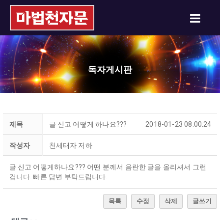
독자게시판
제목
글 신고 어떻게 하나요???
2018-01-23 08:00:24
작성자
천세태자 저하
글 신고 어떻게하나요??? 어떤 분께서 음란한 글을 올리셔서 그런
겁니다. 빠른 답변 부탁드립니다.
목록
수정
삭제
글쓰기