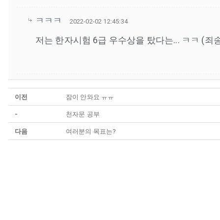
ㅋㅋㅋ
2022-02-02 12:45:34
저는 한자시험 6급 우수상을 탔다는... ㅋㅋ (죄송
이전
잠이 안와요 ㅠㅠ
-
천자문 공부
다음
여러분의 목표는?