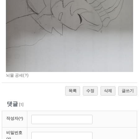
뇌물 공세(?)
목록
수정
삭제
글쓰기
댓글
[
1
]
작성자(*)
비밀번호
(*)