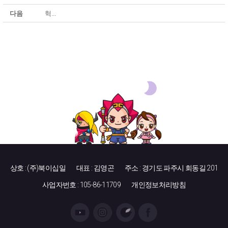
다음
헉...
상호 : (주)북이십일
대표 : 김영곤
주소 : 경기도 파주시 회동길 201
사업자번호 : 105-86-11709
개인정보처리방침