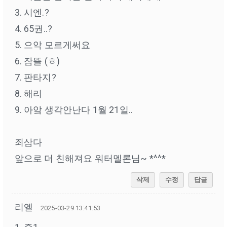
3. 시엔.?
4. 65권..?
5. 으악 모르게써요
6. 잠뜰 (ㅎ)
7. 판타지?
8. 해리
9. 아앜 생각안난다 1월 21일..
죄삼다
앞으로 더 친해져요 워터멜론님~ *^^*
삭제
수정
답글
리옐
2025-03-29 13:41:53