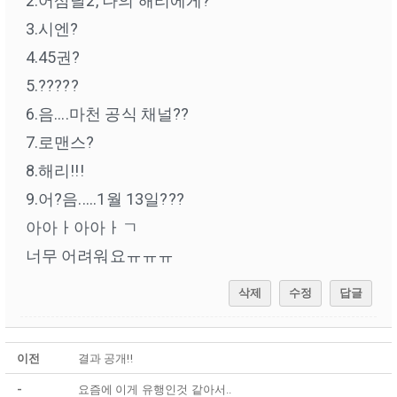
2.어삼달2, 나의 해리에게?
3.시엔?
4.45권?
5.?????
6.음....마천 공식 채널??
7.로맨스?
8.해리!!!
9.어?음.....1월 13일???
아아ㅏ아아ㅏㄱ
너무 어려워요ㅠㅠㅠ
삭제
수정
답글
이전
결과 공개!!
-
요즘에 이게 유행인것 같아서..