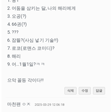
1. 중1
2. 어둠을 삼키는 달, 나의 해리에게
3. 오공(?)
4. 66권(?)
5. ???
6. 잠뜰?(사심 넣기 기술!!)
7. 로코(로맨스 코미디)?
8. 해리
9. 어…1월1일?ㅋㅋ
으악 꼴등 각이다!!
삭제
수정
답글
마천팬 ㅇㅈ
2025-03-29 12:06:18