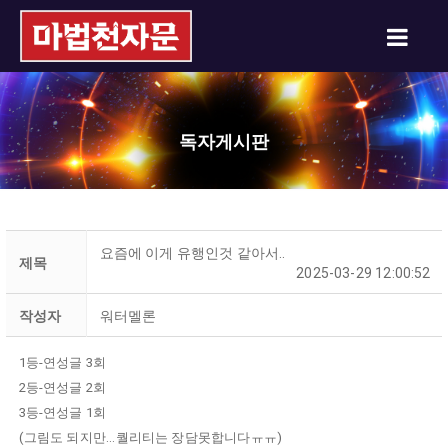
독자게시판
요즘에 이게 유행인것 같아서..
제목
2025-03-29 12:00:52
작성자
워터멜론
1등-연성글 3회
2등-연성글 2회
3등-연성글 1회
(그림도 되지만...퀄리티는 장담못합니다ㅠㅠ)