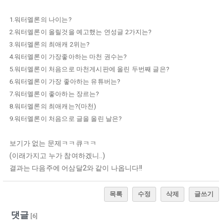
1.워터멜론의 나이는?
2.워터멜론이 올릴것을 예고했는 연성글 2가지는?
3.워터멜론의 최애캐 2위는?
4.워터멜론이 가장좋아하는 마천 권수는?
5.워터멜론이 처음으로 마천게시판에 올린 두번째 글은?
6.워터멜론이 가장 좋아하는 유튜버는?
7.워터멜론이 좋아하는 장르는?
8.워터멜론의 최애캐는?(마천)
9.워터멜론이 처음으로 글을 올린 날은?
보기가 없는 문제ㅋㅋ큐ㅋㅋ
(이래가지고 누가 참여하겠니..)
결과는 다음주에 어삼달2와 같이 나옵니다!!
목록
수정
삭제
글쓰기
댓글
[
6
]