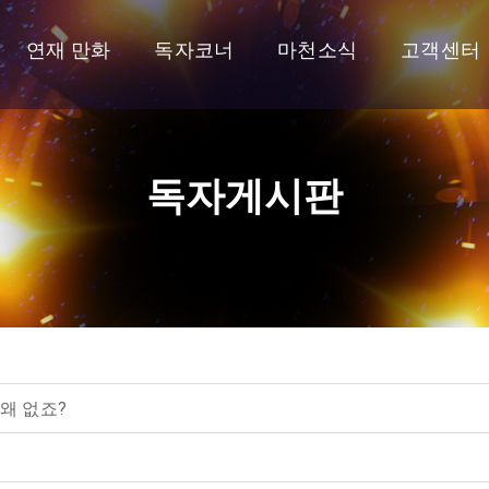
연재 만화
독자코너
마천소식
고객센터
독자게시판
 왜 없죠?