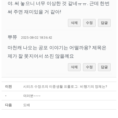
야. 써 놓으니 너무 이상한 것 같네ㅠㅠ. 근데 한번
써 주면 재미있을 거 같아!
삭제
수정
답글
뿌쮸
2025-08-02 18:36:42
마천캐 나오는 공포 이야기는 어떨까용? 제목은
제가 잘 못지어서 쓰진 않을꼐요
삭제
수정
답글
이전
시리즈 수장즈의 이중생활 프롤로그 : 비행기의 정체는?
-
여러분~~~
다음
도배