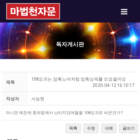
독자게시판
108요괴는 암흑노야처럼 암흑상제를 모셨을까요
제목
2020-04-12 16:10:17
작성자
서승현
아니면 예전에 중죄탕에서 난리치던애들을 108요괴로 바꾼건가?
목록
수정
삭제
글쓰기