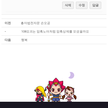
삭제
수정
답글
이전
마법천자문 손오공
-
108요괴는 암흑노야처럼 암흑상제를 모셨을까요
다음
행복