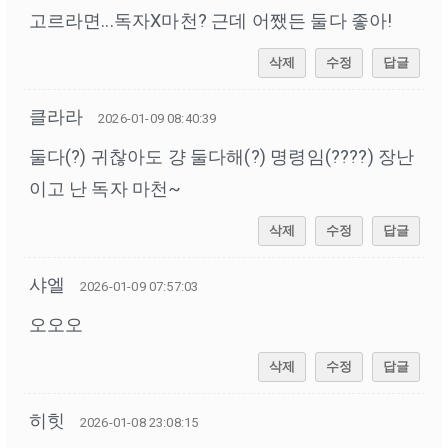
고르라면...독자X마천? 근데 어쨌든 둘다 좋아!
삭제
수정
답글
클라라
2026-01-09 08:40:39
둘다(?) 귀찮아도 걍 둘다해(?) 명령임(????) 장난
이고 난 독자 마천~
삭제
수정
답글
샤엘
2026-01-09 07:57:03
오오오
삭제
수정
답글
히힛
2026-01-08 23:08:15