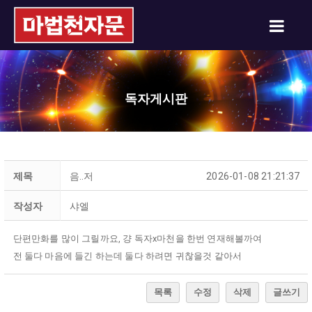
독자게시판
제목
음..저
2026-01-08 21:21:37
작성자
샤엘
단편만화를 많이 그릴까요, 걍 독자x마천을 한번 연재해볼까여
전 둘다 마음에 들긴 하는데 둘다 하려면 귀찮을것 같아서
목록
수정
삭제
글쓰기