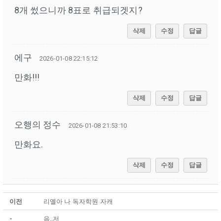
8개 썼으니까 8표로 취급되겟지?
삭제
수정
답글
에구
2026-01-08 22:15:12
만화!!!
삭제
수정
답글
오행의 정수
2026-01-08 21:53:10
만화요.
삭제
수정
답글
이전
리옐아 나 독자학원 자캐
-
음..저