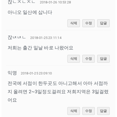
잕ㄴㅈㄴㅈㄴ
2018-01-26 10:53:28
아니오 일산에 삽니다
삭제
수정
답글
잕ㄵㄵㄴ
2018-01-25 23:11:14
저희는 출간 일날 바로 나왔어요
삭제
수정
답글
익명
2018-01-25 23:09:10
전국에 서점이 한두곳도 아니고해서 아마 서점까
지 올려면 2~3일정도걸려요 저희지역은 3일걸렸
어요
삭제
수정
답글