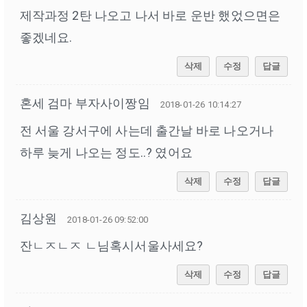
제작과정 2탄 나오고 나서 바로 운반 했었으면은
좋겠네요.
삭제
수정
답글
혼세 검마 부자사이짱임
2018-01-26 10:14:27
전 서울 강서구에 사는데 출간날 바로 나오거나
하루 늦게 나오는 정도..? 였어요
삭제
수정
답글
김상원
2018-01-26 09:52:00
잔ㄴㅈㄴㅈ ㄴ님혹시서울사세요?
삭제
수정
답글