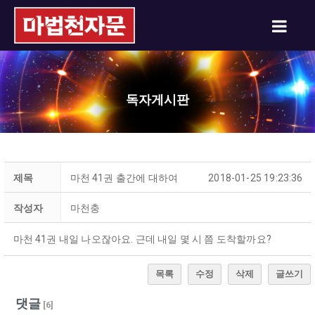
독자게시판
제목
마천 41권 출간에 대하여
2018-01-25 19:23:36
작성자
마천충
마천 41권 내일 나오잖아요. 근데 내일 몇 시 쯤 도착할까요?
목록
수정
삭제
글쓰기
댓글
[
6
]