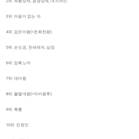
2위: 옥황상제, 광명상제, 대지여신
3위: 마음이 없는 자
4위: 검은마왕(=온화천왕)
5위: 손오공, 천세태자, 삼장
6위: 암흑노야
7위: 대마왕
8위: 불멸대왕(=자비왕후)
9위: 흑룡
10위: 진현인