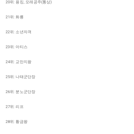
20위: 용킹, 모래공주(통상)
21위: 화룡
22위: 소년자객
23위: 아티스
24위: 교만지왕
25위: 나태군단장
26위: 분노군단장
27위: 리프
28위: 황금왕