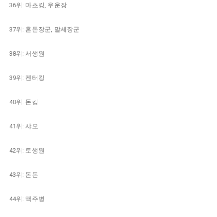
36위: 마초킹, 우운장
37위: 혼돈장군, 말세장군
38위: 서생원
39위: 켄터킹
40위: 돈킹
41위: 샤오
42위: 토생원
43위: 돈돈
44위: 맥주병