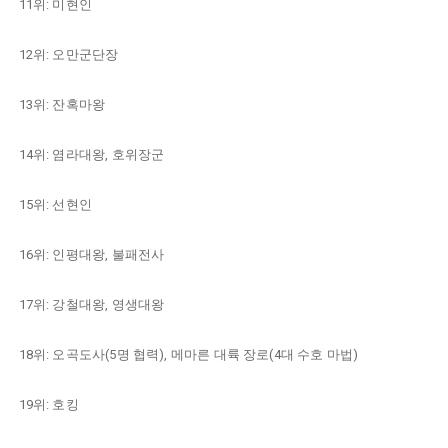
11위: 미현인
12위: 오만군단장
13위: 잔혹마왕
14위: 염라대왕, 호위장군
15위: 선현인
16위: 인평대왕, 불패전사
17위: 강철대왕, 영생대왕
18위: 오곡도사(5명 협력), 메마른 대륙 장로(4대 수호 마법)
19위: 호킹